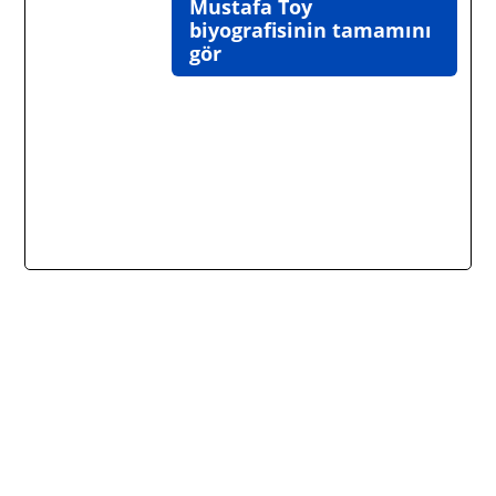
Mustafa Toy
biyografisinin tamamını
gör