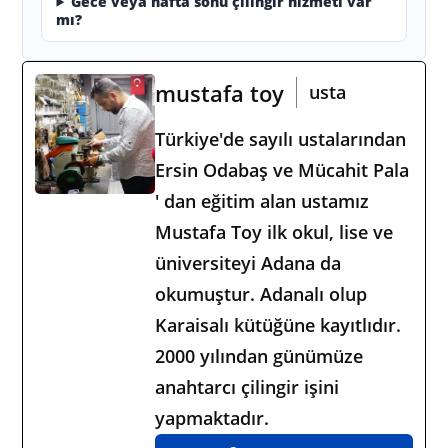
Gece veya hafta sonu çilingir hizmeti var
mı?
mustafa toy
usta
Türkiye'de sayılı ustalarından
Ersin Odabaş ve Mücahit Pala
' dan eğitim alan ustamız
Mustafa Toy ilk okul, lise ve
üniversiteyi Adana da
okumuştur. Adanalı olup
Karaisalı kütüğüne kayıtlıdır.
2000 yılından günümüze
anahtarcı çilingir işini
yapmaktadır.