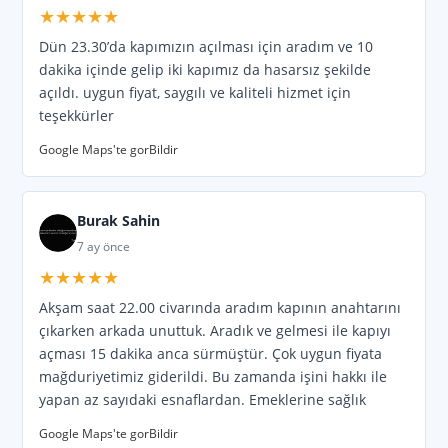
★★★★★
Barajyolu
,
ibo osman
,
Atatürk
,
Stadyum
,
Dün 23.30’da kapımızın açılması için aradım ve 10
Fuzuli
,
Karaafat
,
Anadolu Lisesi
,
Abdi İpekçi
,
dakika içinde gelip iki kapımız da hasarsız şekilde
açıldı. uygun fiyat, saygılı ve kaliteli hizmet için
Kozan yolu
,
Cumhuriyet
,
Ordu
,
Vali Yolu
,
teşekkürler
İnönü
,
Cevat Yurdakul
,
Bahçelievler
,
Google Maps'te gor
Bildir
Bakımyurdu
,
Saydam
. Semtler;
Doğalpark
,
Hayalpark
,
Burak Sahin
7 ay önce
★★★★★
Akşam saat 22.00 civarında aradım kapının anahtarını
çıkarken arkada unuttuk. Aradık ve gelmesi ile kapıyı
açması 15 dakika anca sürmüştür. Çok uygun fiyata
mağduriyetimiz giderildi. Bu zamanda işini hakkı ile
yapan az sayıdaki esnaflardan. Emeklerine sağlık
Google Maps'te gor
Bildir