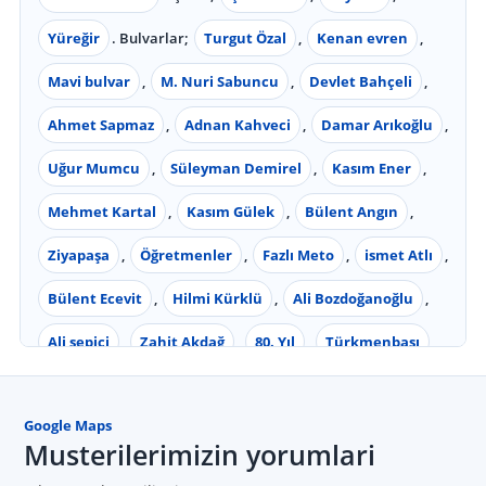
Yüreğir
. Bulvarlar;
Turgut Özal
,
Kenan evren
,
Mavi bulvar
,
M. Nuri Sabuncu
,
Devlet Bahçeli
,
Ahmet Sapmaz
,
Adnan Kahveci
,
Damar Arıkoğlu
,
Uğur Mumcu
,
Süleyman Demirel
,
Kasım Ener
,
Mehmet Kartal
,
Kasım Gülek
,
Bülent Angın
,
Ziyapaşa
,
Öğretmenler
,
Fazlı Meto
,
ismet Atlı
,
Bülent Ecevit
,
Hilmi Kürklü
,
Ali Bozdoğanoğlu
,
Ali sepici
,
Zahit Akdağ
,
80. Yıl
,
Türkmenbaşı
,
Barış Manço
,
Alparslan Türkeş
,
Şehitler
,
Google Maps
Aliya izzet begoviç
, Mahalleler;
Sümer
,
Yeşiloba
,
Musterilerimizin yorumlari
Belediye Evleri
,
100. Yıl
,
Beyazevler
,
Yeşilyurt
,