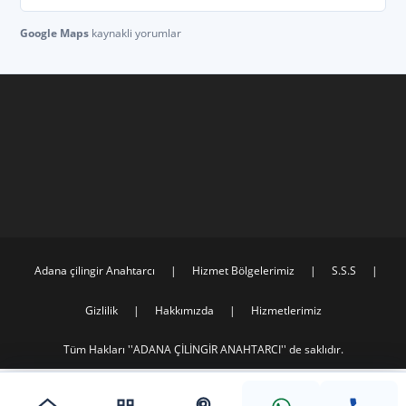
Google Maps
kaynakli yorumlar
Adana çilingir Anahtarcı
Hizmet Bölgelerimiz
S.S.S
Gizlilik
Hakkımızda
Hizmetlerimiz
Tüm Hakları ''ADANA ÇİLİNGİR ANAHTARCI'' de saklıdır.