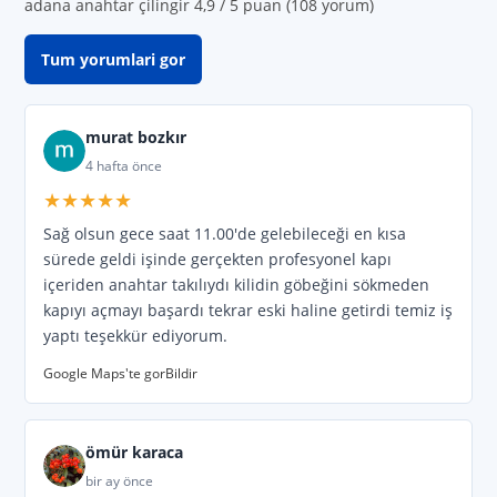
adana anahtar çilingir 4,9 / 5 puan (108 yorum)
Yurt
,
Toros
,
Tellidere
,
Pınar
,
Huzurevleri
,
Tum yorumlari gor
Mahfesığmaz
,
Güzelyalı
,
Gürselpaşa
,
Kurttepe
,
Gazipaşa
,
Reşatbey
,
Kurtuluş
,
murat bozkır
Gültepe
,
Çınarlı
,
Çarkıpare
,
Buruk
,
4 hafta önce
★★★★★
Yavuz Sultan Selim
,
Orhangazi
,
Ptt evleri
,
Sağ olsun gece saat 11.00'de gelebileceği en kısa
Selahattin Eyyubi
,
Karacaoğlan
,
Afet evleri
,
sürede geldi işinde gerçekten profesyonel kapı
içeriden anahtar takılıydı kilidin göbeğini sökmeden
Koza
,
Sinanpaşa
,
Yenidoğan
,
Kabasakal
,
kapıyı açmayı başardı tekrar eski haline getirdi temiz iş
yaptı teşekkür ediyorum.
Cemalpaşa
,
Fatih
,
2000 Evler
,
Mıdık
,
Google Maps'te gor
Bildir
Karslılar
,
Bahçeşehir
,
Havuzlu Bahçe
,
Akdeniz
,
Yunus Emre
,
Atakent
,
Kışla
,
ömür karaca
Yüzüncüyıl
. Caddeler;
Mücahitler
,
Kıyıboyu
,
bir ay önce