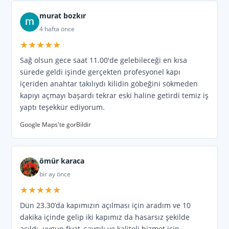
Kurttepe
,
Gazipaşa
,
Reşatbey
,
Kurtuluş
,
murat bozkır
Gültepe
,
Çınarlı
,
Çarkıpare
,
Buruk
,
4 hafta önce
★★★★★
Yavuz Sultan Selim
,
Orhangazi
,
Ptt evleri
,
Sağ olsun gece saat 11.00'de gelebileceği en kısa
Selahattin Eyyubi
,
Karacaoğlan
,
Afet evleri
,
sürede geldi işinde gerçekten profesyonel kapı
içeriden anahtar takılıydı kilidin göbeğini sökmeden
Koza
,
Sinanpaşa
,
Yenidoğan
,
Kabasakal
,
kapıyı açmayı başardı tekrar eski haline getirdi temiz iş
yaptı teşekkür ediyorum.
Cemalpaşa
,
Fatih
,
2000 Evler
,
Mıdık
,
Google Maps'te gor
Bildir
Karslılar
,
Bahçeşehir
,
Havuzlu Bahçe
,
Akdeniz
,
Yunus Emre
,
Atakent
,
Kışla
,
ömür karaca
Yüzüncüyıl
. Caddeler;
Mücahitler
,
Kıyıboyu
,
bir ay önce
★★★★★
Barajyolu
,
ibo osman
,
Atatürk
,
Stadyum
,
Dün 23.30’da kapımızın açılması için aradım ve 10
Fuzuli
,
Karaafat
,
Anadolu Lisesi
,
Abdi İpekçi
,
dakika içinde gelip iki kapımız da hasarsız şekilde
açıldı. uygun fiyat, saygılı ve kaliteli hizmet için