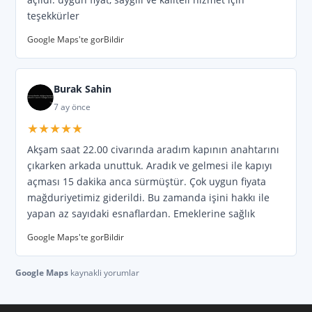
Kozan yolu
,
Cumhuriyet
,
Ordu
,
Vali Yolu
,
teşekkürler
İnönü
,
Cevat Yurdakul
,
Bahçelievler
,
Google Maps'te gor
Bildir
Bakımyurdu
,
Saydam
. Semtler;
Doğalpark
,
Hayalpark
,
Burak Sahin
7 ay önce
★★★★★
Akşam saat 22.00 civarında aradım kapının anahtarını
çıkarken arkada unuttuk. Aradık ve gelmesi ile kapıyı
açması 15 dakika anca sürmüştür. Çok uygun fiyata
mağduriyetimiz giderildi. Bu zamanda işini hakkı ile
yapan az sayıdaki esnaflardan. Emeklerine sağlık
Google Maps'te gor
Bildir
Google Maps
kaynakli yorumlar