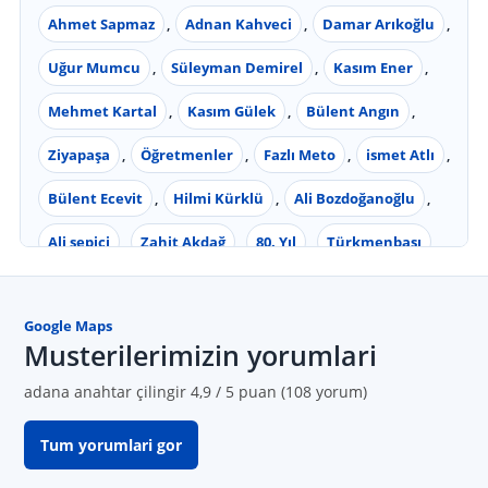
Ahmet Sapmaz
,
Adnan Kahveci
,
Damar Arıkoğlu
,
Uğur Mumcu
,
Süleyman Demirel
,
Kasım Ener
,
Mehmet Kartal
,
Kasım Gülek
,
Bülent Angın
,
Ziyapaşa
,
Öğretmenler
,
Fazlı Meto
,
ismet Atlı
,
Bülent Ecevit
,
Hilmi Kürklü
,
Ali Bozdoğanoğlu
,
Ali sepici
,
Zahit Akdağ
,
80. Yıl
,
Türkmenbaşı
,
Barış Manço
,
Alparslan Türkeş
,
Şehitler
,
Google Maps
Aliya izzet begoviç
, Mahalleler;
Sümer
,
Yeşiloba
,
Musterilerimizin yorumlari
Belediye Evleri
,
100. Yıl
,
Beyazevler
,
Yeşilyurt
,
adana anahtar çilingir 4,9 / 5 puan (108 yorum)
Yurt
,
Toros
,
Tellidere
,
Pınar
,
Huzurevleri
,
Tum yorumlari gor
Mahfesığmaz
,
Güzelyalı
,
Gürselpaşa
,