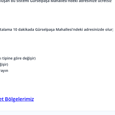
luşan bu sistemi Gürselpaşa Mahallesi’ndeki adresinize ücretsiz
 ortalama 10 dakikada Gürselpaşa Mahallesi’ndeki adresinizde olur;
pı tipine göre değişir)
işir)
arayın
t Bölgelerimiz