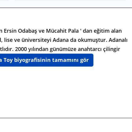
an Ersin Odabaş ve Mücahit Pala ' dan eğitim alan
, lise ve üniversiteyi Adana da okumuştur. Adanalı
tlıdır. 2000 yılından günümüze anahtarcı çilingir
 Toy biyografisinin tamamını gör