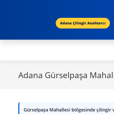
Skip
to
content
Adana Çilingir Anahtarcı
Adana Gürselpaşa Mahalle
Gürselpaşa Mahallesi bölgesinde çilingir ve