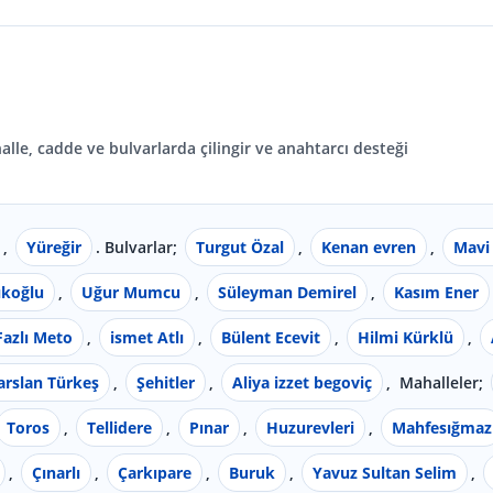
le, cadde ve bulvarlarda çilingir ve anahtarcı desteği
,
Yüreğir
. Bulvarlar;
Turgut Özal
,
Kenan evren
,
Mavi
ıkoğlu
,
Uğur Mumcu
,
Süleyman Demirel
,
Kasım Ener
Fazlı Meto
,
ismet Atlı
,
Bülent Ecevit
,
Hilmi Kürklü
,
arslan Türkeş
,
Şehitler
,
Aliya izzet begoviç
, Mahalleler;
Toros
,
Tellidere
,
Pınar
,
Huzurevleri
,
Mahfesığmaz
,
Çınarlı
,
Çarkıpare
,
Buruk
,
Yavuz Sultan Selim
,