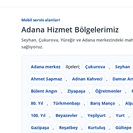
Mobil servis alanlari
Adana Hizmet Bölgelerimiz
Seyhan, Çukurova, Yüreğir ve Adana merkezindeki mahal
sağlıyoruz.
Adana merkez
ilçeleri;
Çukurova
,
Seyhan
Ahmet Sapmaz
,
Adnan Kahveci
,
Damar Ar
Bülent Angın
,
Ziyapaşa
,
Öğretmenler
,
80. Yıl
,
Türkmenbaşı
,
Barış Manço
,
Alp
100. Yıl
,
Beyazevler
,
Yeşilyurt
,
Yurt
,
Gazipaşa
,
Reşatbey
,
Kurtuluş
,
Gültepe