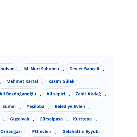
 bulvar
,
M. Nuri Sabuncu
,
Devlet Bahçeli
,
,
Mehmet Kartal
,
Kasım Gülek
,
Ali Bozdoğanoğlu
,
Ali sepici
,
Zahit Akdağ
,
Sümer
,
Yeşiloba
,
Belediye Evleri
,
,
Güzelyalı
,
Gürselpaşa
,
Kurttepe
,
Orhangazi
,
Ptt evleri
,
Selahattin Eyyubi
,