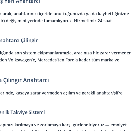
İş Yeri Anahtarcı
larak, anahtarınızı içeride unuttuğunuzda ya da kaybettiğinizde
ndir) değişimini yerinde tamamlıyoruz. Hizmetimiz 24 saat
nahtarcı Çilingir
dığında son sistem ekipmanlarımızla, aracınıza hiç zarar vermede
’den Volkswagen’e, Mercedes’ten Ford’a kadar tüm marka ve
a Çilingir Anahtarcı
erinde, kasaya zarar vermeden açılım ve gerekli anahtar/şifre
nlik Takviye Sistemi
kapınızı kırılmaya ve zorlamaya karşı güçlendiriyoruz — emniyet